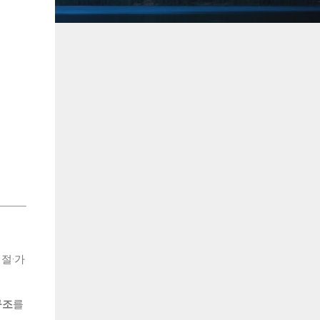
절·가
구조
를