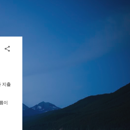
 지출
흐름이