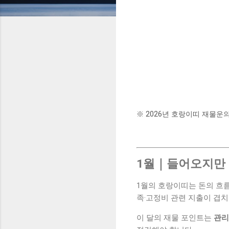
※ 2026년 호랑이띠 재물운
1월｜들어오지만 
1월의 호랑이띠는 돈의 흐름
족·고정비 관련 지출이 겹치
이 달의 재물 포인트는
관리