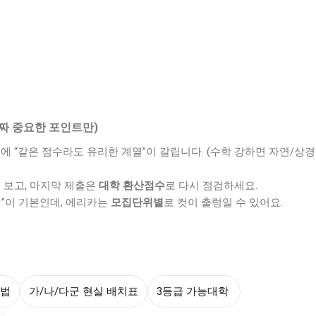
(진짜 중요한 포인트만)
에 “같은 점수라도 유리한 계열”이 갈립니다. (수학 강하면 자연/상경
를 보고, 마지막 제출은
대학 환산점수
로 다시 점검하세요.
전 1”이 기본인데, 에리카는
모집단위별
로 컷이 출렁일 수 있어요.
인법
가/나/다군 현실 배치표
3등급 가능대학